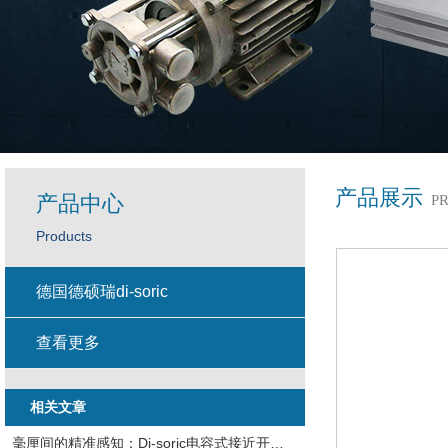
产品展示
产品中心
P
Products
德国德硕瑞di-soric
查看更多
相关文章
毫厘间的精准感知：Di-soric电容式接近开关的工业智慧