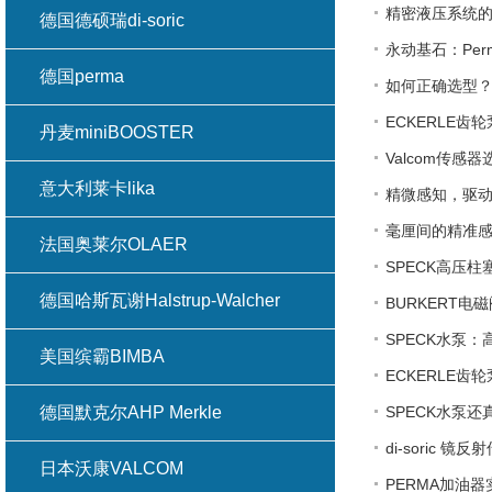
精密液压系统的
德国德硕瑞di-soric
永动基石：Pe
德国perma
如何正确选型？
ECKERLE
丹麦miniBOOSTER
Valcom传
意大利莱卡lika
精微感知，驱动
毫厘间的精准感知
法国奥莱尔OLAER
SPECK高压
德国哈斯瓦谢Halstrup-Walcher
BURKERT
SPECK水泵
美国缤霸BIMBA
ECKERLE
德国默克尔AHP Merkle
SPECK水泵
di-soric 
日本沃康VALCOM
PERMA加油