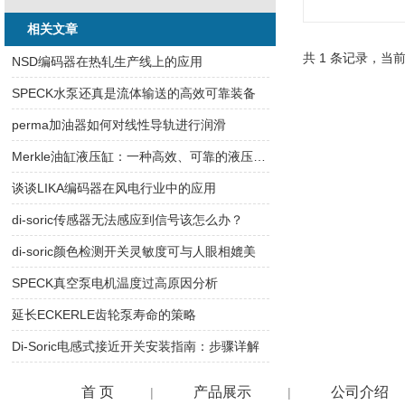
相关文章
共 1 条记录，当前
NSD编码器在热轧生产线上的应用
SPECK水泵还真是流体输送的高效可靠装备
perma加油器如何对线性导轨进行润滑
Merkle油缸液压缸：一种高效、可靠的液压驱动解决方案
谈谈LIKA编码器在风电行业中的应用
di-soric传感器无法感应到信号该怎么办？
di-soric颜色检测开关灵敏度可与人眼相媲美
SPECK真空泵电机温度过高原因分析
延长ECKERLE齿轮泵寿命的策略
Di-Soric电感式接近开关安装指南：步骤详解
首 页
产品展示
公司介绍
|
|