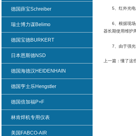
5、红外光电传
德国薛宝Schreiber
6、根据现场用
瑞士博力谋Belimo
器长期使用维护
德国宝德BURKERT
7、由于强光中的
日本恩斯德NSD
上一篇：
懂了这些
德国海德汉HEIDENHAIN
德国亨士乐Hengstler
德国倍加福P+F
林肯焊机专用仪表
美国FABCO-AIR