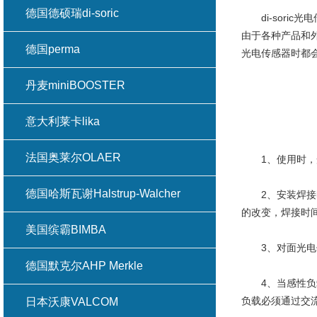
德国德硕瑞di-soric
di-soric
由于各种产品和
德国perma
光电传感器时都
丹麦miniBOOSTER
意大利莱卡lika
法国奥莱尔OLAER
1、使用时，光
德国哈斯瓦谢Halstrup-Walcher
2、安装焊接时
的改变，焊接时
美国缤霸BIMBA
3、对面光电传
德国默克尔AHP Merkle
4、当感性负载
负载必须通过交
日本沃康VALCOM