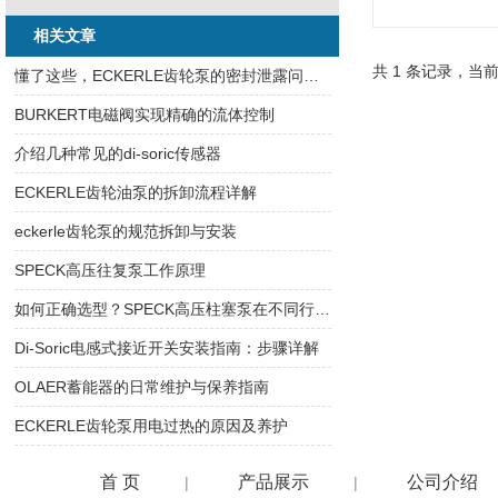
相关文章
共 1 条记录，当前
懂了这些，ECKERLE齿轮泵的密封泄露问题不足为惧
BURKERT电磁阀实现精确的流体控制
介绍几种常见的di-soric传感器
ECKERLE齿轮油泵的拆卸流程详解
eckerle齿轮泵的规范拆卸与安装
SPECK高压往复泵工作原理
如何正确选型？SPECK高压柱塞泵在不同行业的应用方案详解
Di-Soric电感式接近开关安装指南：步骤详解
OLAER蓄能器的日常维护与保养指南
ECKERLE齿轮泵用电过热的原因及养护
首 页
产品展示
公司介绍
|
|