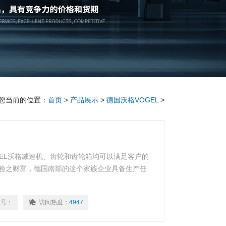
您当前的位置：
首页
>
产品展示
>
德国沃格VOGEL
>
EL沃格减速机、齿轮和齿轮箱均可以满足客户的
经验之财富，德国南部的这个家族企业具备生产任
型号：
访问热度：
4947