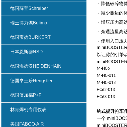
降低破碎物
德国薛宝Schreiber
减少搬运的
增压压力高
瑞士博力谋Belimo
旁通流量高
德国宝德BURKERT
使用入口压
miniBOOSTE
日本恩斯德NSD
以让你的引擎
miniBOOS
德国海德汉HEIDENHAIN
M-HC6
M-HC-011
德国亨士乐Hengstler
M-HC-013
HC62-013
德国倍加福P+F
HC63-013
林肯焊机专用仪表
钩式提升拖车
一个
miniBOO
美国FABCO-AIR
miniBOOSTE