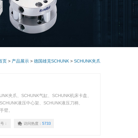
首页
>
产品展示
>
德国雄克SCHUNK
>
SCHUNK夹爪
UNK夹爪、SCHUNK气缸、SCHUNK机床卡盘、
、SCHUNK液压中心架、SCHUNK液压刀柄、
械手臂。
型号：
访问热度：
5733