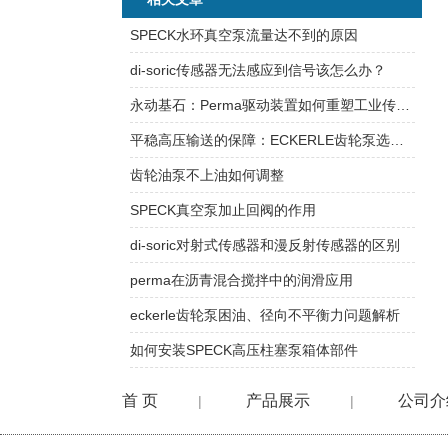
SPECK水环真空泵流量达不到的原因
di-soric传感器无法感应到信号该怎么办？
永动基石：Perma驱动装置如何重塑工业传动的未来
平稳高压输送的保障：ECKERLE齿轮泵选型策略与工况校核要点
齿轮油泵不上油如何调整
SPECK真空泵加止回阀的作用
di-soric对射式传感器和漫反射传感器的区别
perma在沥青混合搅拌中的润滑应用
eckerle齿轮泵困油、径向不平衡力问题解析
如何安装SPECK高压柱塞泵箱体部件
首 页
产品展示
公司介
|
|