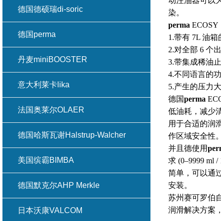
动注油器可以
德国德硕瑞di-soric
染。
perma
ECOS
德国perma
1.带有 7L 
2.对全部 6
丹麦miniBOOSTER
3.带集成稀油
4.不同语言的
意大利莱卡lika
5.产生的压力大可
德国
perma
EC
法国奥莱尔OLAER
低油耗，减少
用于合适的润
德国哈斯瓦谢Halstrup-Walcher
作区域安全性
并且德使用
per
美国缤霸BIMBA
求 (0–9999 
简单，可以通过
德国默克尔AHP Merkle
安装。
苏州赛可罗伯
润滑解决方案
日本沃康VALCOM