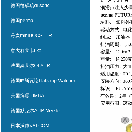
1个月，3个月
德国德硕瑞di-soric
润滑点注入少
perma
FUTU
德国perma
材料: 塑料外
驱动方式: 电
丹麦miniBOOSTER
组成: 加油器 
排油周期: 1,3
意大利莱卡lika
容量: 120cm³
重量: 约250
法国奥莱尔OLAER
排油压力: 大4
适用温度: 0°C 
德国哈斯瓦谢Halstrup-Walcher
安装方向: 360
标识: FU-Y
美国缤霸BIMBA
有效期: 2年
应用范围: 滚
德国默克尔AHP Merkle
日本沃康VALCOM