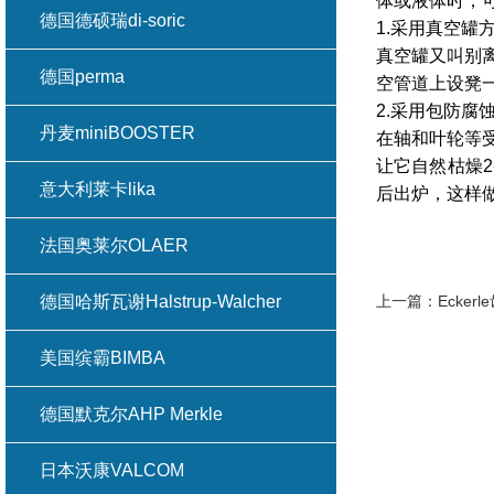
体或液体时，
德国德硕瑞di-soric
1.采用真空罐
真空罐又叫别
德国perma
空管道上设凳
2.采用包防腐
丹麦miniBOOSTER
在轴和叶轮等
让它自然枯燥2
意大利莱卡lika
后出炉，这样
法国奥莱尔OLAER
德国哈斯瓦谢Halstrup-Walcher
上一篇：
Ecke
美国缤霸BIMBA
德国默克尔AHP Merkle
日本沃康VALCOM