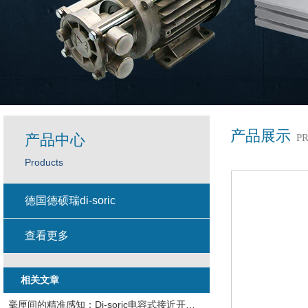
产品展示
产品中心
P
Products
德国德硕瑞di-soric
查看更多
相关文章
毫厘间的精准感知：Di-soric电容式接近开关的工业智慧