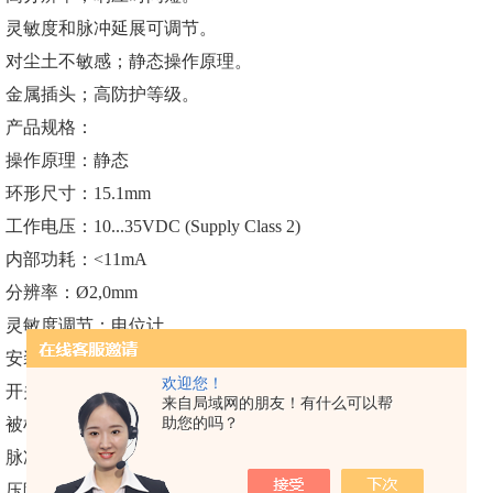
灵敏度和脉冲延展可调节。
对尘土不敏感；静态操作原理。
金属插头；高防护等级。
产品规格：
操作原理：静态
环形尺寸：15.1mm
工作电压：10...35VDC (Supply Class 2)
内部功耗：<11mA
分辨率：Ø2,0mm
灵敏度调节：电位计
安装距离：>5mm（金属）
欢迎您！
开关输出：npn，200 mA，NO/NC，可切换
来自局域网的朋友！有什么可以帮
助您的吗？
被检速度：<35m/s
脉冲延展：10...150ms可调节
压降：<2,0V