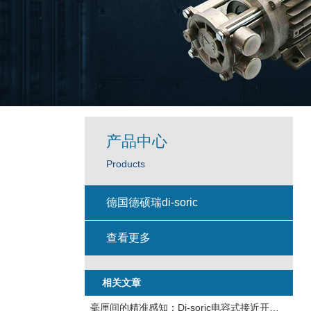
产品中心
Products
德国德硕瑞di-soric
查看更多
相关文章
毫厘间的精准感知：Di-soric电容式接近开关的工业智慧