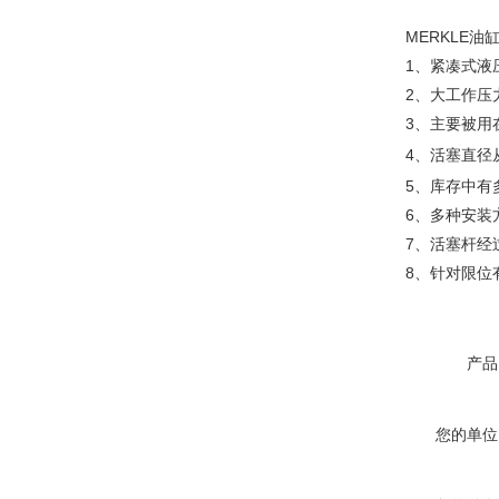
MERKLE油缸BZ 
1、紧凑式液
2、大工作压力320
3、主要被用在
4、活塞直径
5、库存中有多
6、多种安装
7、活塞杆经过
8、针对限位有
产品
您的单位