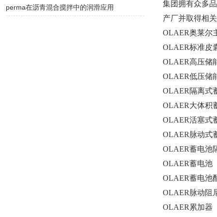
集团拥有众多品牌
perma在沥青混合搅拌中的润滑应用
产厂并取得相关
OLAER
奥莱尔
OLAER
标准皮
OLAER
高压储
OLAER
低压储
OLAER
隔离式
OLAER
大体积
OLAER
活塞式
OLAER
脉动式
OLAER
蓄电池
OLAER
蓄电池
OLAER
蓄电池
OLAER
脉动阻
OLAER
累加器