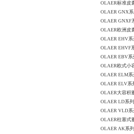
OLAER
标准皮
OLAER GNX
系
OLAER GNXF
OLAER
欧洲皮
OLAER EHV
系
OLAER EHVF
OLAER EBV
系
OLAER
欧式小
OLAER ELM
系
OLAER ELV
系
OLAER
大容积
OLAER LD
系
OLAER VLD
系
OLAER
柱塞式
OLAER AK
系