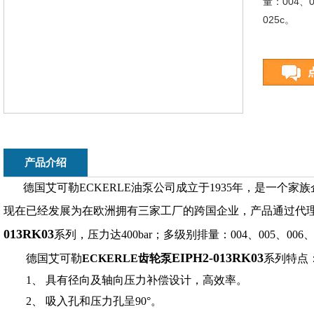
量：004、0
025c。
产品介绍
德国艾可勒ECKERLE油泵公司成立于1935年，是一个
现在已经发展为在欧洲拥有三家工厂的跨国企业，产品通过代
013RK03
系列，压力达400bar；多级别排量：004、005、006、00
EIPH2-013RK03
德国艾可勒
ECKERLE齿轮泵
系列特点
1、 具有径向及轴向压力补偿设计，高效率。
2、 吸入孔和压力孔呈90°。