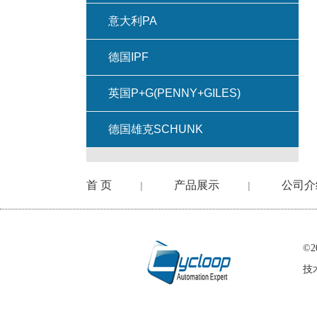
意大利PA
德国IPF
英国P+G(PENNY+GILES)
德国雄克SCHUNK
首 页
产品展示
公司介
|
|
©
技