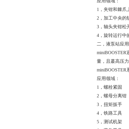
应用领域：
1，夹钳和棘爪
2，加工中央的
3，轴头夹钳松
4，旋转运行中
二，液泵站应用
miniBOOS
量，且蕞高压力可达
miniBOOS
应用领域：
1，螺栓紧固
2，螺母分离钳
3，扭矩扳手
4，铁路工具
5，测试机架