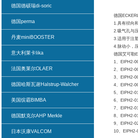
德国德硕瑞di-soric
德国ECKERL
德国perma
1.具有径向和
2.吸气孔与压
丹麦miniBOOSTER
3.适用于注塑
4.脉动小，压
意大利莱卡lika
德国艾可勒EC
1、EIPH2-004
法国奥莱尔OLAER
2、EIPH2-005
3、EIPH2-006
德国哈斯瓦谢Halstrup-Walcher
4、EIPH2-008
5、EIPH2-011
美国缤霸BIMBA
6、EIPH2-013
7、EIPH2-016
德国默克尔AHP Merkle
8、EIPH2-019
9、EIPH2-022
10、EIPH2-02
日本沃康VALCOM