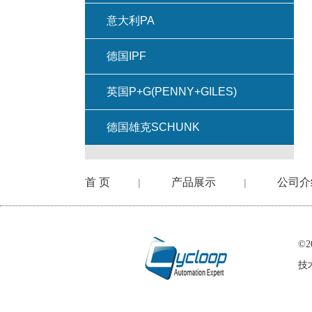
意大利PA
德国IPF
英国P+G(PENNY+GILES)
德国雄克SCHUNK
首 页
产品展示
公司介
|
|
©
技