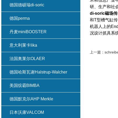
术和信息产业
德国德硕瑞di-soric
研、生产和社
di-soric
磁场传
德国perma
和T型槽气缸
机器人上的End
丹麦miniBOOSTER
况设计抓具系
意大利莱卡lika
上一篇：
schr
法国奥莱尔OLAER
德国哈斯瓦谢Halstrup-Walcher
美国缤霸BIMBA
德国默克尔AHP Merkle
日本沃康VALCOM