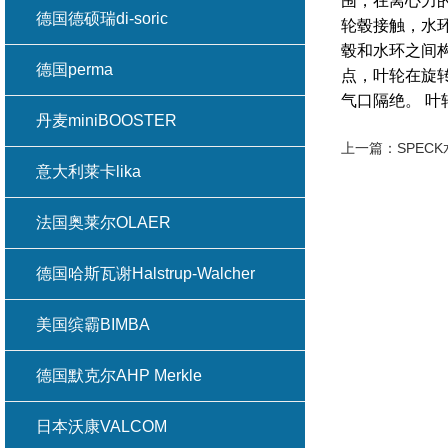
围，在离心力
德国德硕瑞di-soric
轮毂接触，水
毂和水环之间
德国perma
点，叶轮在旋
气口隔绝。 
丹麦miniBOOSTER
上一篇：
SPE
意大利莱卡lika
法国奥莱尔OLAER
德国哈斯瓦谢Halstrup-Walcher
美国缤霸BIMBA
德国默克尔AHP Merkle
日本沃康VALCOM