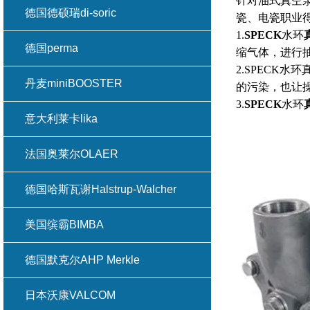
针对油式真空
德国德硕瑞di-soric
瓷、电瓷职业
1.
SPECK
水环
德国perma
缩气体，进行
2.SPECK
丹麦miniBOOSTER
的污染，也让
3.
SPECK
水环
意大利莱卡lika
法国奥莱尔OLAER
德国哈斯瓦谢Halstrup-Walcher
美国缤霸BIMBA
德国默克尔AHP Merkle
日本沃康VALCOM