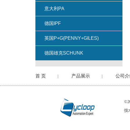
意大利PA
德国IPF
英国P+G(PENNY+GILES)
德国雄克SCHUNK
首 页
产品展示
公司介
|
|
©
技