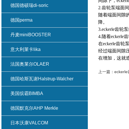
间隙下，eck
德国德硕瑞di-soric
2.齿轮泵端面
随着端面间隙的
德国perma
降。
3.ecker
丹麦miniBOOSTER
4.随着eck
在eckerl
意大利莱卡lika
经过端面间隙压
在增加，这就
法国奥莱尔OLAER
上一篇：
ecke
德国哈斯瓦谢Halstrup-Walcher
美国缤霸BIMBA
德国默克尔AHP Merkle
日本沃康VALCOM