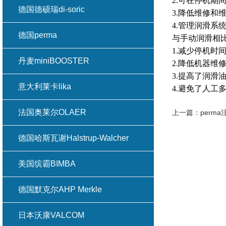
2.可在停机期
德国德硕瑞di-soric
3.降低维修和
4.管理润滑系
德国perma
与手动润滑相比
1.减少停机时
丹麦miniBOOSTER
2.降低机器维
3.提高了润滑
意大利莱卡lika
4.避免了人工
法国奥莱尔OLAER
上一篇：
perm
德国哈斯瓦谢Halstrup-Walcher
美国缤霸BIMBA
德国默克尔AHP Merkle
日本沃康VALCOM