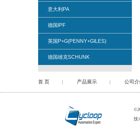
意大利PA
德国IPF
英国P+G(PENNY+GILES)
德国雄克SCHUNK
首 页
产品展示
公司介
|
|
©
技