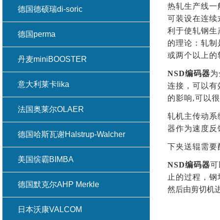
热轧生产线一
德国德硕瑞di-soric
可装设在连续
利于使轧钢生
德国perma
的理论：轧制
或两个以上的
丹麦miniBOOSTER
NSD编码器
为
意大利莱卡lika
连接，可以有
的影响,可以
法国奥莱尔OLAER
轧机主传动系
器作为速度反
德国哈斯瓦谢Halstrup-Walcher
下夹送辊需要
美国缤霸BIMBA
NSD
编码器
可
止的过程，钢
德国默克尔AHP Merkle
然后由剪切机
日本沃康VALCOM