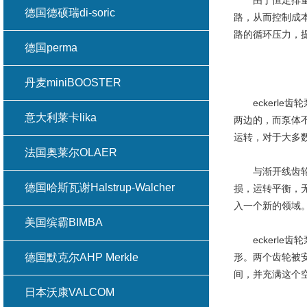
由于恒定排量的
德国德硕瑞di-soric
路，从而控制成
路的循环压力，
德国perma
丹麦miniBOOSTER
eckerle
意大利莱卡lika
两边的，而泵体
运转，对于大多数
法国奥莱尔OLAER
与渐开线齿轮相
德国哈斯瓦谢Halstrup-Walcher
损，运转平衡，
入一个新的领域
美国缤霸BIMBA
eckerle齿
德国默克尔AHP Merkle
形。两个齿轮被
间，并充满这个
日本沃康VALCOM