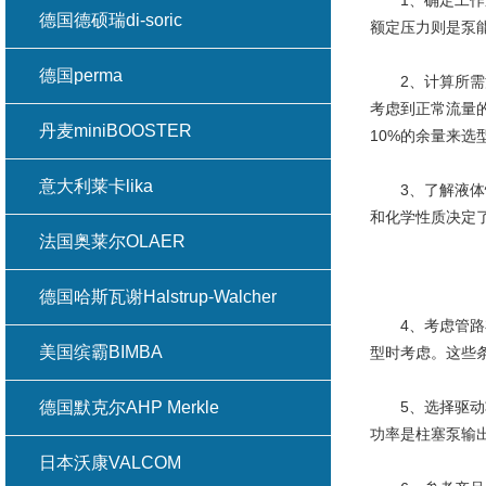
1、确定工作压
德国德硕瑞di-soric
额定压力则是泵
德国perma
2、计算所需流
考虑到正常流量
丹麦miniBOOSTER
10%的余量来选
意大利莱卡lika
3、了解液体性
和化学性质决定
法国奥莱尔OLAER
德国哈斯瓦谢Halstrup-Walcher
4、考虑管路布
美国缤霸BIMBA
型时考虑。这些
德国默克尔AHP Merkle
5、选择驱动功
功率是柱塞泵输
日本沃康VALCOM