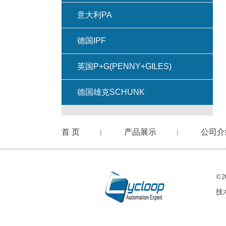
意大利PA
德国IPF
英国P+G(PENNY+GILES)
德国雄克SCHUNK
首 页
产品展示
公司介
|
|
©
技