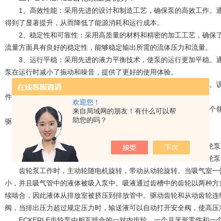
1、高效性能：采用先进的设计和制造工艺，确保泵的高效工作。通
得到了显著提升，从而降低了能源消耗和运行成本。
2、稳定性和可靠性：采用高质量的材料和精密的加工工艺，确保了
流量方面具有良好的稳定性，能够稳定输出所需的流体压力和流量。
3、运行平稳：采用先进的液力平衡技术，使泵的运行更加平稳。通
泵在运行时减小了振动和噪音，提供了更好的使用体验。
4、安装便捷：具有紧凑的结构和较小的体积，便于安装和维修。该
件和空间限制的需求。
欢迎您！
5、应用广泛：被广泛应用于冶金、石油、化工、机械制造等各个领
来自局域网的朋友！有什么可以帮
助您的吗？
驱动等方面，起到关键的作用。
齿轮泵工作时，主动轮随电机旋转，带动从动轮旋转。当吸气室一侧
小，并且吸气管中的液体被吸入泵中。吸液通过齿槽中的齿轮以两种方
续啮合，因此液体从排放室被挤压到排放管中。驱动齿轮和从动齿轮连
阀，当排出压力超过规定压力时，输送液可以自动打开安全阀，使高压
ECKERLE齿轮泵由相互啮合的一对内齿轮，一个月牙形零件和一