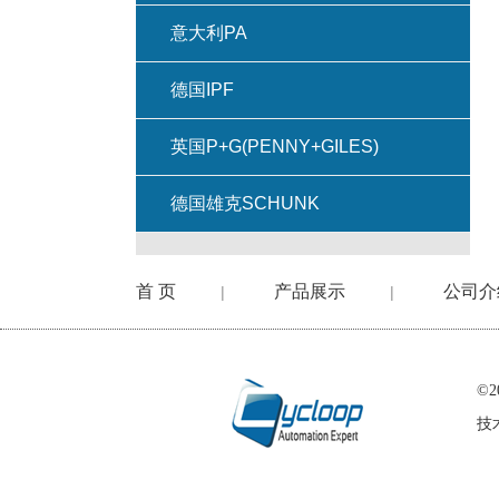
意大利PA
德国IPF
英国P+G(PENNY+GILES)
德国雄克SCHUNK
首 页
产品展示
公司介
|
|
©
技