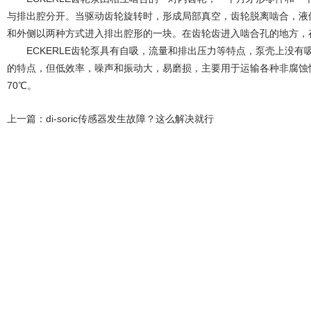
与排出腔分开。当驱动齿轮旋转时，形成局部真空，齿轮脱离啮合，液
和外侧以两种方式进入排出腔形的一块。在齿轮齿进入啮合孔的地方，
ECKERLE齿轮泵具有自吸，流量和排出压力等特点，泵壳上没有
的特点，但低效率，噪声和振动大，易磨损，主要用于运输各种非腐蚀
70℃。
上一篇：
di-soric传感器发生故障？这么解决就行