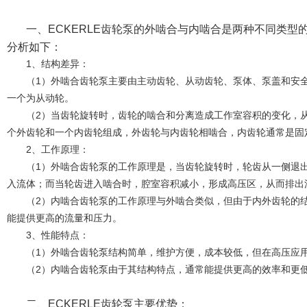
一、
ECKERLE齿轮泵的外啮合与内啮合是两种不同类
分析如下：
1、结构差异：
（1）外啮合齿轮泵主要由主动齿轮、从动齿轮、泵体、泵盖和安全
一个为从动轮。
（2）当齿轮旋转时，齿轮的啮合和分离造成工作室容积的变化，从
个外齿轮和一个内齿轮组成，外齿轮与内齿轮相啮合，内齿轮通常是固
2、工作原理：
（1）外啮合齿轮泵的工作原理是，当齿轮旋转时，轮齿从一侧退出
入流体；而当轮齿进入啮合时，腔室容积减小，形成高压区，从而排出
（2）内啮合齿轮泵的工作原理与外啮合类似，但由于内外齿轮的结
能提供更高的流量和压力。
3、性能特点：
（1）外啮合齿轮泵结构简单，维护方便，成本较低，但在高压应用
（2）内啮合齿轮泵由于其结构特点，通常能提供更高的效率和更低
二、
ECKERLE齿轮泵主要优势：