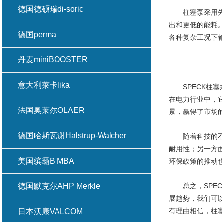
德国德硕瑞di-soric
柱塞泵采用先进
出和更低的能耗
德国perma
各种复杂工况下
丹麦miniBOOSTER
意大利莱卡lika
SPECK柱塞
在电力行业中，
法国奥莱尔OLAER
景，赢得了市场
德国哈斯瓦谢Halstrup-Walcher
随着科技的不断
耐用性；另一方
美国缤霸BIMBA
环保政策的推动
德国默克尔AHP Merkle
总之，SPEC
展趋势，我们可
有理由相信，柱
日本沃康VALCOM