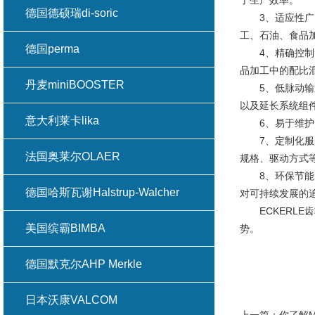
了生产效率。
德国德硕瑞di-soric
3、适应性广
工、石油、食品
德国perma
4、精确控制：
品加工中的配比
丹麦miniBOOSTER
5、低脉动输送
以及延长系统组
意大利莱卡lika
6、易于维护：
7、定制化服务
法国奥莱尔OLAER
规格、驱动方式
8、环保节能：
德国哈斯瓦谢Halstrup-Walcher
对可持续发展的
ECKERLE
美国缤霸BIMBA
势。
德国默克尔AHP Merkle
日本沃康VALCOM