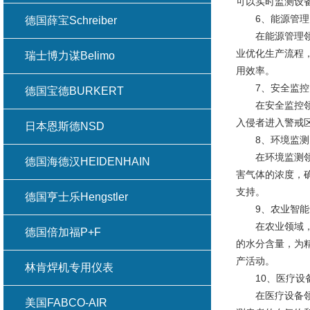
可以实时监测设
6、能源管理
德国薛宝Schreiber
在能源管理领域，
业优化生产流程
瑞士博力谋Belimo
用效率。
7、安全监控
德国宝德BURKERT
在安全监控领域
入侵者进入警戒
日本恩斯德NSD
8、环境监测
在环境监测领域，
德国海德汉HEIDENHAIN
害气体的浓度，
支持。
德国亨士乐Hengstler
9、农业智能
在农业领域，德
德国倍加福P+F
的水分含量，为
产活动。
林肯焊机专用仪表
10、医疗设
在医疗设备领域，
美国FABCO-AIR