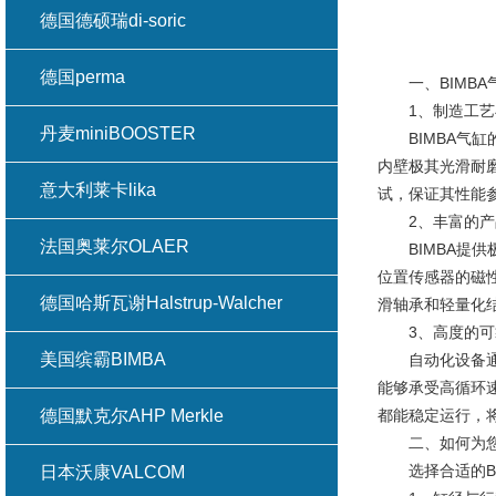
德国德硕瑞di-soric
德国perma
一、BIMBA
1、制造工艺
丹麦miniBOOSTER
BIMBA气缸
内壁极其光滑耐
意大利莱卡lika
试，保证其性能
2、丰富的产
法国奥莱尔OLAER
BIMBA提供
位置传感器的磁
德国哈斯瓦谢Halstrup-Walcher
滑轴承和轻量化
3、高度的可
美国缤霸BIMBA
自动化设备通常
能够承受高循环
德国默克尔AHP Merkle
都能稳定运行，
二、如何为您的
选择合适的BI
日本沃康VALCOM