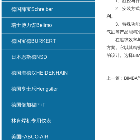
1、缸径与行程
2、安装方式：
德国薛宝Schreiber
利。
3、特殊功能需
瑞士博力谋Belimo
气缸等产品能精
在追求效率与精
德国宝德BURKERT
方案。它以其精
的设计。选择BI
日本恩斯德NSD
德国海德汉HEIDENHAIN
上一篇：
BIMB
德国亨士乐Hengstler
德国倍加福P+F
林肯焊机专用仪表
美国FABCO-AIR