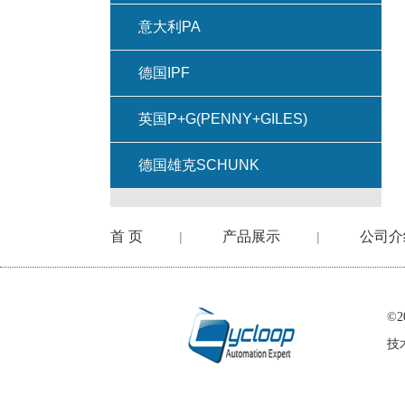
意大利PA
德国IPF
英国P+G(PENNY+GILES)
德国雄克SCHUNK
首 页
产品展示
公司介
|
|
©
技