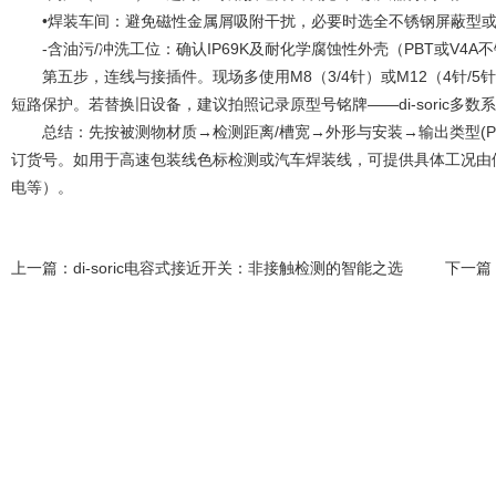
•焊装车间：避免磁性金属屑吸附干扰，必要时选全不锈钢屏蔽型或
-含油污/冲洗工位：确认IP69K及耐化学腐蚀性外壳（PBT或V4A
第五步，连线与接插件。现场多使用M8（3/4针）或M12（4针/5
短路保护。若替换旧设备，建议拍照记录原型号铭牌——di-soric多
总结：先按被测物材质→检测距离/槽宽→外形与安装→输出类型(PN
订货号。如用于高速包装线色标检测或汽车焊装线，可提供具体工况由
电等）。
上一篇：
di-soric电容式接近开关：非接触检测的智能之选
下一篇