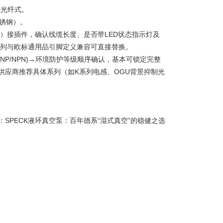
光纤式。
不锈钢）。
针）接插件，确认线缆长度、是否带LED状态指示灯及
数系列与欧标通用品引脚定义兼容可直接替换。
P/NPN)→环境防护等级顺序确认，基本可锁定完整
供应商推荐具体系列（如K系列电感、OGU背景抑制光
：
SPECK液环真空泵：百年德系“湿式真空”的稳健之选