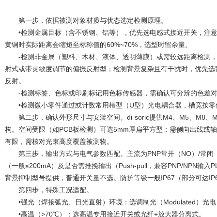
第一步，依据被测对象材质与状态选定检测原理。
•检测金属目标（含不锈钢、铝等），优先选电感式接近开关，注意标
黄铜时实际距离会缩短至标称值的60%~70%，选型时留余量。
-检测非金属（塑料、木材、液体、透明薄膜）或需较远距离检测，选
射式或带灵敏度调节的偏振反射型；检测背景复杂且有干扰时，优先选
反射。
-检测标签、色标或印刷标记用色标传感器，需确认可分辨的色差对比
•检测微小零件通过或计数常用槽型（U型）光电耦合器，槽宽按零
第二步，确认外形尺寸与安装空间。di-soric提供M4、M5、M8、
构。空间受限（如PCB板检测）可选5mm厚扁平方型；需侧向出线或
有限，需核对光束高度覆盖被测物。
第三步，输出方式与电气参数匹配。主流为PNP常开（NO）/常闭（N
（一般≤200mA）及是否需推挽输出（Push-pull，兼容PNP/NPN输入
背景抑制型号提供，普通开关量不选。防护等级一般IP67（部分可达IP
第四步，特殊工况适配。
•强光（焊接弧光、日光直射）环境：选调制光（Modulated）光
•高温（>70℃）：选高温专用接近开关或光纤+放大器分离式。