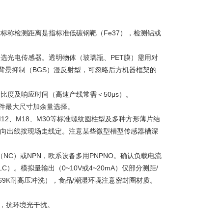
称检测距离是指标准低碳钢靶（Fe37），检测铝或
光电传感器。透明物体（玻璃瓶、PET膜）需用对
背景抑制（BGS）漫反射型，可忽略后方机器框架的
度及响应时间（高速产线常需＜50μs）。
件最大尺寸加余量选择。
M12、M18、M30等标准螺纹圆柱型及多种方形薄片结
轴向出线按现场走线定。注意某些微型槽型传感器槽深
C）或NPN，欧系设备多用PNPNO。确认负载电流
PLC）。模拟量输出（0~10V或4~20mA）仅部分测距/
69K耐高压冲洗），食品/潮湿环境注意密封圈材质。
电，抗环境光干扰。