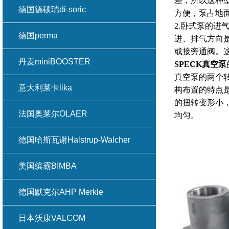
差，所以这种
德国德硕瑞di-soric
方便，泵占地
2.卧式泵的
德国perma
进、排气方向
或接旁通阀。
丹麦miniBOOSTER
SPECK
真空泵
真空泵的两个
意大利莱卡lika
构布置的特点
的扭转变形小
法国奥莱尔OLAER
均匀。
德国哈斯瓦谢Halstrup-Walcher
美国缤霸BIMBA
德国默克尔AHP Merkle
日本沃康VALCOM