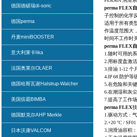
PERMA 润
德国德硕瑞di-soric
perma FLE
子控制的化学反
德国perma
适用于所有类型
作温度范围大
丹麦miniBOOSTER
时间不工作时关闭
perma FLE
意大利莱卡lika
1.随时可用的系
2.用标度盘激
法国奥莱尔OLAER
3.排油 1-12
4.IP 68 防护等
德国哈斯瓦谢Halstrup-Walcher
5.在危险和关
6.在潮湿和灰
美国缤霸BIMBA
7.提高了工作
perma FLEX
德国默克尔AHP Merkle
1.驱动方式：
2.+20 °C / S
3.润滑油容积：
日本沃康VALCOM